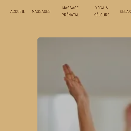
Panneau de gestion des cookies
MASSAGE
YOGA &
ACCUEIL
MASSAGES
RELAX
PRÉNATAL
SÉJOURS