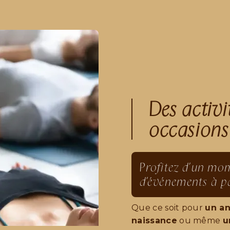
Des activi
occasions
Profitez d'un mom
d'événements à p
Que ce soit pour
un an
naissance
ou même
u