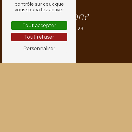
contrôle sur ceux que
vous souhaitez activer
Téléphone
Tout accepter
06 77 89 77 29
Tout refuser
Personnaliser
E-mail
relaxationcorporelle38@gmail.com
N'hésitez pas à nous
contacter