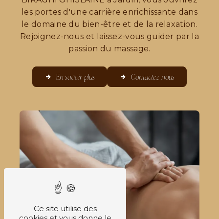
les portes d'une carrière enrichissante dans
le domaine du bien-être et de la relaxation.
Rejoignez-nous et laissez-vous guider par la
passion du massage.
En savoir plus
Contactez-nous
Ce site utilise des
cookies et vous donne le