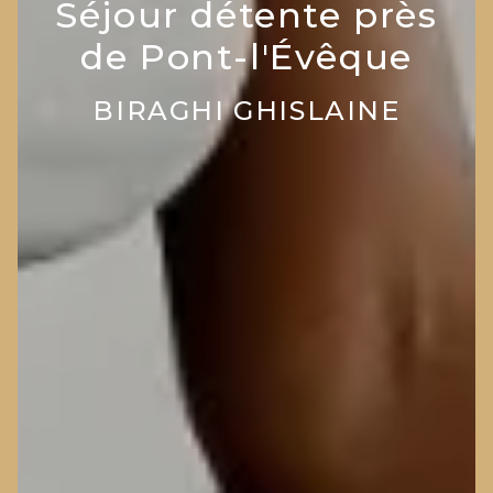
Séjour détente près
de Pont-l'Évêque
BIRAGHI GHISLAINE