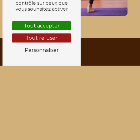
contrôle sur ceux que
vous souhaitez activer
Tout accepter
Tout refuser
Personnaliser
Adresse
6 Rue Jean-Jacques Rousseau
38200