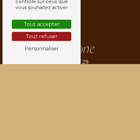
contrôle sur ceux que
Vienne
vous souhaitez activer
Tout accepter
Tout refuser
Téléphone
Personnaliser
06 77 89 77 29
E-mail
relaxationcorporelle38@gmail.com
N'hésitez pas à nous