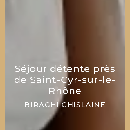
Séjour détente près
de Saint-Cyr-sur-le-
Rhône
BIRAGHI GHISLAINE