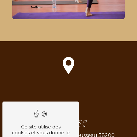
Adresse
Ce site utilise des
cookies et vous donne le
6 Rue Jean-Jacques Rousseau
38200